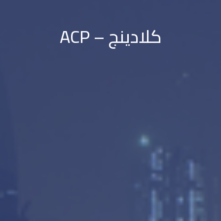
كلادينج – ACP