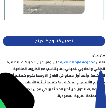
تحميل كتالوج كلادينج
من نحن:
تعمل
مجموعة فازة الصناعية
على توفير خيارات مبتكرة للتصميم
الداخلي والخارجي للمباني، بما يتناسب مع الظروف المناخية
المختلفة. وتُعد أول مصنع في الشرق الأوسط يقوم بتصنيع ألواح
كلادينج الألمنيوم المركبة Acp بتقنية ثلاثية الأبعاد، وبمعايير
جودة عالية، لتكون من أكبر المصنّعين في مجال الصناعات الحديثة
في المملكة العربية السعودية.