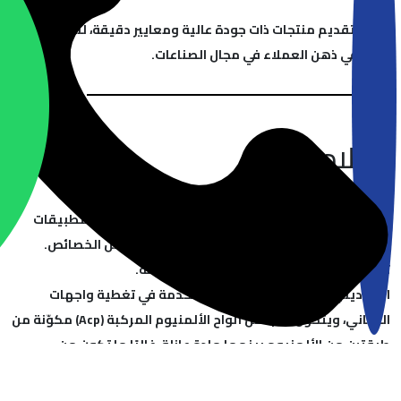
رؤيتنا:
نلتزم بتقديم منتجات ذات جودة عالية ومعايير دقيقة، لنصبح الخيار
الأول في ذهن العملاء في مجال الصناعات.
الكلادينج:
ألواح مصنوعة من الألمنيوم تُستخدم في العديد من التطبيقات
مثل واجهات المباني والمطابخ، وتمتاز بالعديد من الخصائص.
توفّرها فازة بألوان متعددة وأشكال متنوعة.
الكلادينج هو نوع من المواد المستخدمة في تغطية واجهات
المباني، ويتكون غالبًا من ألواح الألمنيوم المركبة (Acp) مكوّنة من
طبقتين من الألمنيوم بينهما مادة عازلة، غالبًا ما تكون من
البلاستيك أو مواد مقاومة للحريق.